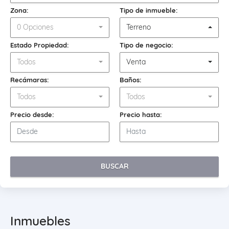
Zona:
Tipo de inmueble:
0 Opciones
Terreno
Estado Propiedad:
Tipo de negocio:
Todos
Venta
Recámaras:
Baños:
Todos
Todos
Precio desde:
Precio hasta:
BUSCAR
Inmuebles