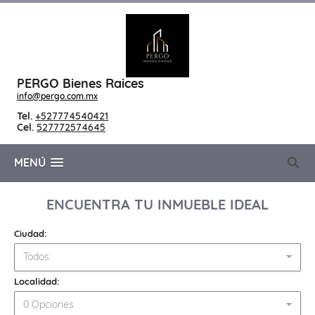
PERGO Bienes Raices
info@pergo.com.mx
Tel.
+527774540421
Cel.
527772574645
MENÚ
ENCUENTRA TU INMUEBLE IDEAL
Ciudad:
Todos
Localidad:
0 Opciones