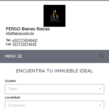
PERGO Bienes Raices
info@pergo.com.mx
Tel.
+527774540421
Cel.
527772574645
MENÚ
ENCUENTRA TU INMUEBLE IDEAL
Ciudad:
Todos
Localidad:
0 Opciones