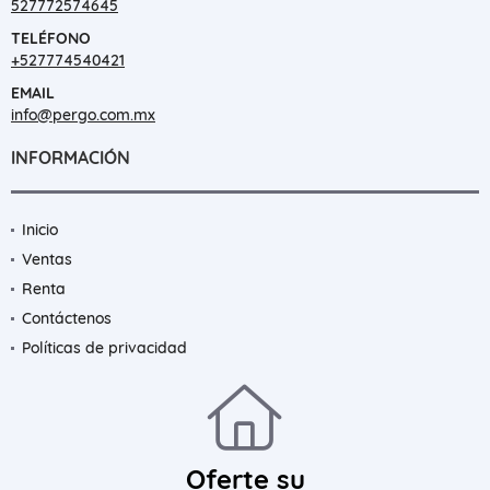
527772574645
TELÉFONO
+527774540421
EMAIL
info@pergo.com.mx
INFORMACIÓN
Inicio
Ventas
Renta
Contáctenos
Políticas de privacidad
Oferte su