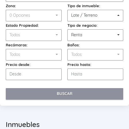
Zona:
Tipo de inmueble:
0 Opciones
Lote / Terreno
Estado Propiedad:
Tipo de negocio:
Todos
Renta
Recámaras:
Baños:
Todos
Todos
Precio desde:
Precio hasta:
BUSCAR
Inmuebles