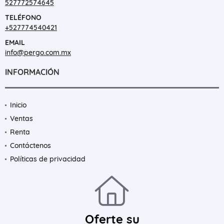
527772574645
TELÉFONO
+527774540421
EMAIL
info@pergo.com.mx
INFORMACIÓN
Inicio
Ventas
Renta
Contáctenos
Políticas de privacidad
Oferte su