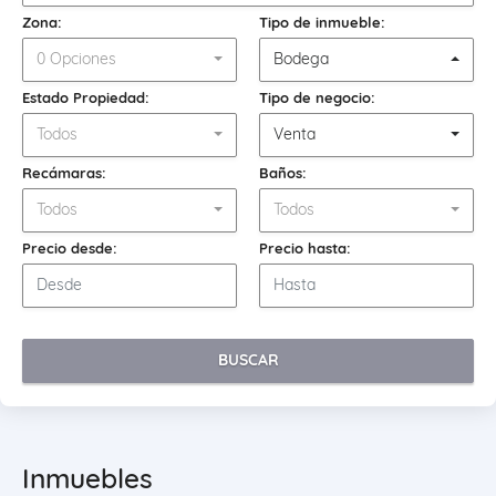
Zona:
Tipo de inmueble:
0 Opciones
Bodega
Estado Propiedad:
Tipo de negocio:
Todos
Venta
Recámaras:
Baños:
Todos
Todos
Precio desde:
Precio hasta:
BUSCAR
Inmuebles