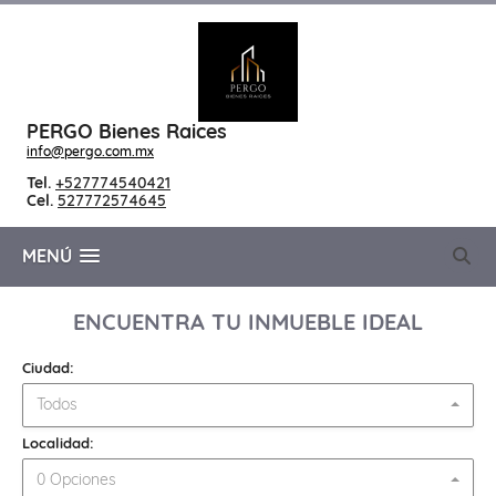
PERGO Bienes Raices
info@pergo.com.mx
Tel.
+527774540421
Cel.
527772574645
MENÚ
ENCUENTRA TU INMUEBLE IDEAL
Ciudad:
Todos
Localidad:
0 Opciones