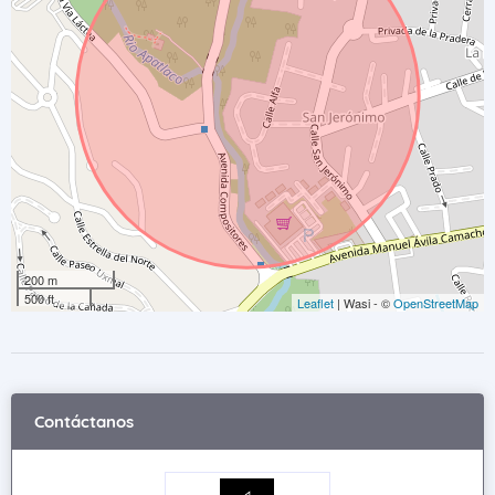
200 m
500 ft
Leaflet
| Wasi - ©
OpenStreetMap
Contáctanos