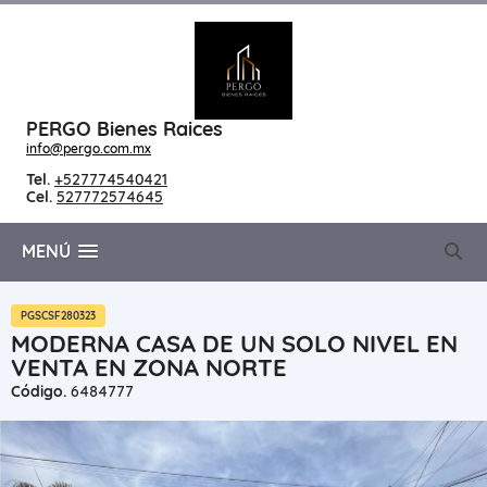
PERGO Bienes Raices
info@pergo.com.mx
Tel.
+527774540421
Cel.
527772574645
MENÚ
PGSCSF280323
MODERNA CASA DE UN SOLO NIVEL EN
VENTA EN ZONA NORTE
Código.
6484777