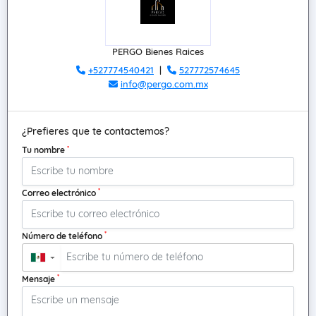
PERGO Bienes Raices
+527774540421
|
527772574645
info@pergo.com.mx
¿Prefieres que te contactemos?
*
Tu nombre
*
Correo electrónico
*
Número de teléfono
▼
*
Mensaje