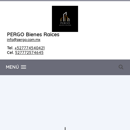
PERGO Bienes Raices
info@pergo.com.mx
Tel.
+527774540421
Cel.
527772574645
MENÚ