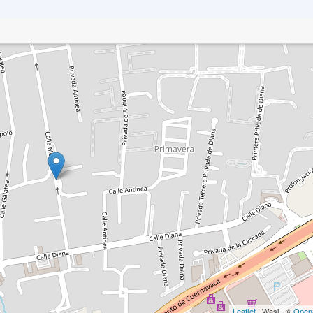
Leaflet
| Wasi - ©
Open