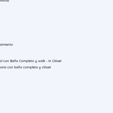
isitas
namiento
l con Baño Completo y walk - In Clóset
ria con baño completo y clóset