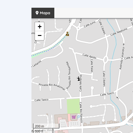
Mapa
+
−
200 m
500 ft