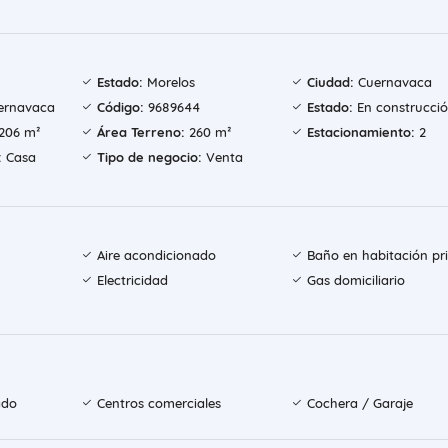
Estado:
Morelos
Ciudad:
Cuernavaca
uernavaca
Código:
9689644
Estado:
En construcci
206 m²
Área Terreno:
260 m²
Estacionamiento:
2
:
Casa
Tipo de negocio:
Venta
Aire acondicionado
Baño en habitación pri
Electricidad
Gas domiciliario
ado
Centros comerciales
Cochera / Garaje