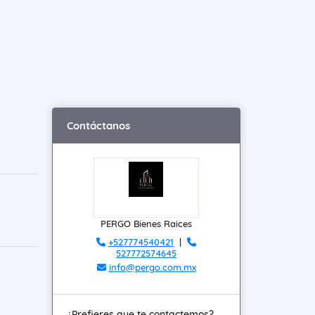
Contáctanos
PERGO Bienes Raices
+527774540421
|
527772574645
info@pergo.com.mx
¿Prefieres que te contactemos?