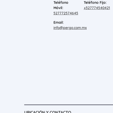
Teléfono
Teléfono Fijo:
Móvil:
+527774540421
527772574645
Email:
info@pergo.com.mx
UBICACIÓN Y CONTACTO