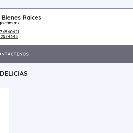
Bienes Raices
go.com.mx
74540421
72574645
ONTÁCTENOS
DELICIAS