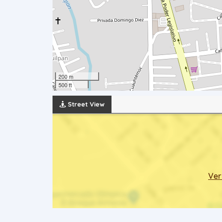
200 m
500 ft
Street View
Ver