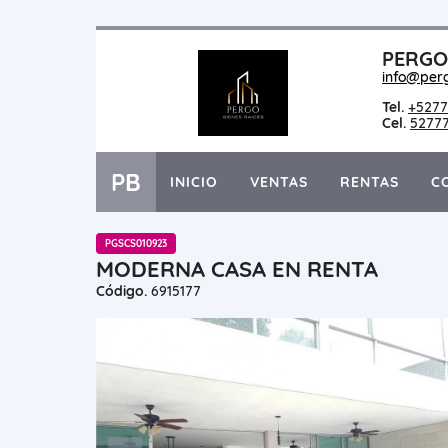
PERGO 
info@per
Tel.
+5277
Cel.
5277
PB
INICIO
VENTAS
RENTAS
C
PGSCS010923
MODERNA CASA EN RENTA
Código.
6915177