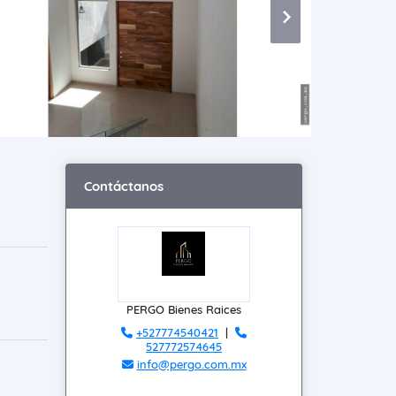
Contáctanos
PERGO Bienes Raices
+527774540421
|
527772574645
info@pergo.com.mx