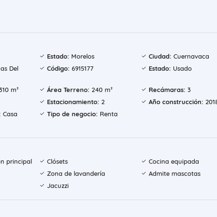
Estado:
Morelos
Ciudad:
Cuernavaca
as Del
Código:
6915177
Estado:
Usado
310 m²
Área Terreno:
240 m²
Recámaras:
3
Estacionamiento:
2
Año construcción:
201
:
Casa
Tipo de negocio:
Renta
n principal
Clósets
Cocina equipada
Zona de lavandería
Admite mascotas
Jacuzzi