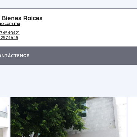
Bienes Raices
go.com.mx
74540421
72574645
ONTÁCTENOS