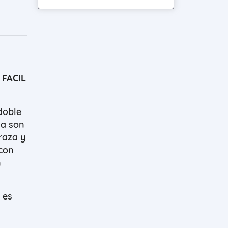
 FACIL
doble
la son
raza y
 con
n
 es