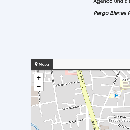
Agenda una cit
Pergo Bienes Ra
Mapa
+
−