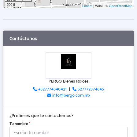
500 ft
Leaflet
| Wasi - ©
OpenStreetMap
Contáctanos
PERGO Bienes Raices
+527774540421
|
527772574645
info@pergo.com.mx
¿Prefieres que te contactemos?
*
Tu nombre