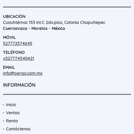
UBICACIÓN
Cuauhtémoc 153 int.C 2do.piso, Colonia Chapultepec
Cuernavaca - Morelos - México
MÓVIL
527772574645
TELÉFONO
+527774540421
EMAIL
info@pergo.com.mx
INFORMACIÓN
Inicio
Ventas
Renta
Contáctenos