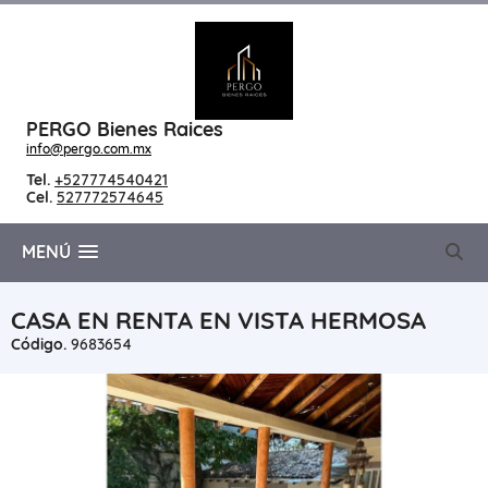
PERGO Bienes Raices
info@pergo.com.mx
Tel.
+527774540421
Cel.
527772574645
MENÚ
CASA EN RENTA EN VISTA HERMOSA
Código.
9683654