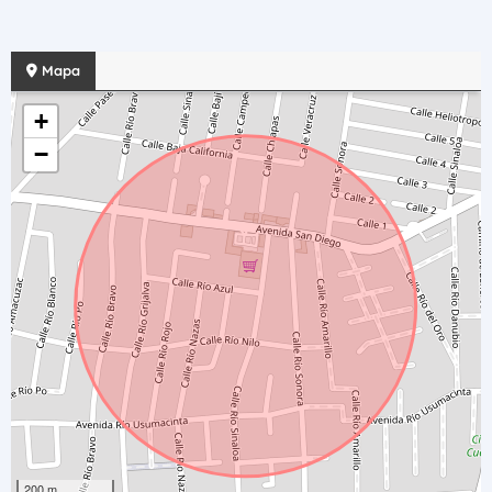
Mapa
+
−
200 m