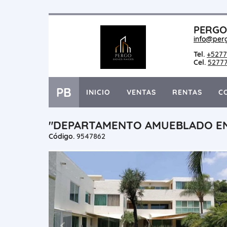
PERGO 
info@per
Tel.
+5277
Cel.
5277
PB
INICIO
VENTAS
RENTAS
C
"DEPARTAMENTO AMUEBLADO EN
Código.
9547862