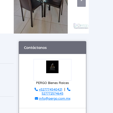
Contáctanos
PERGO Bienes Raices
+527774540421
|
527772574645
info@pergo.com.mx