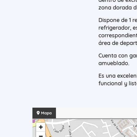
zona dorada d
Dispone de 1 r
refrigerador, 
correspondient
área de depar
Cuenta con ga
amueblado.
Es una excele
funcional y lis
Mapa
+
−