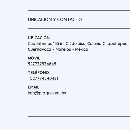
UBICACIÓN Y CONTACTO
UBICACIÓN
Cuauhtémoc 153 int.C 2do.piso, Colonia Chapultepec
Cuernavaca - Morelos - México
MÓVIL
527772574645
TELÉFONO
+527774540421
EMAIL
info@pergo.com.mx