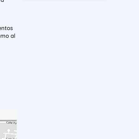
entos
omo al