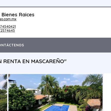
Bienes Raices
go.com.mx
74540421
72574645
ONTÁCTENOS
 RENTA EN MASCAREÑO"