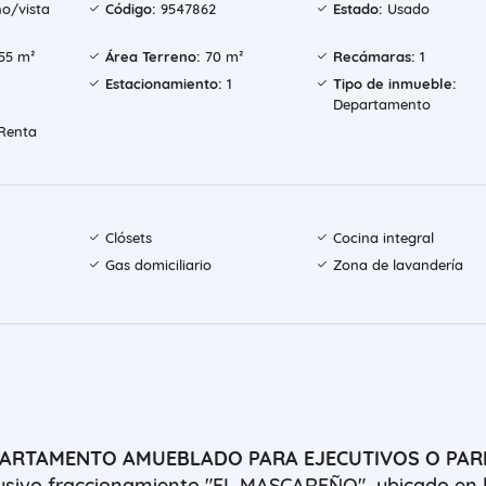
o/vista
Código:
9547862
Estado:
Usado
55 m²
Área Terreno:
70 m²
Recámaras:
1
Estacionamiento:
1
Tipo de inmueble:
Departamento
Renta
Clósets
Cocina integral
Gas domiciliario
Zona de lavandería
PARTAMENTO AMUEBLADO PARA EJECUTIVOS O PAR
lusivo fraccionamiento "EL MASCAREÑO" ubicado en 